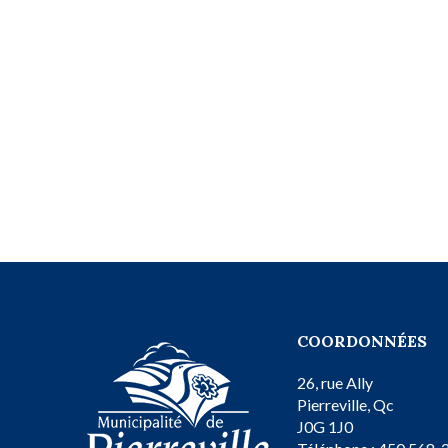
COORDONNÉES
26, rue Ally
Pierreville, Qc
J0G 1J0