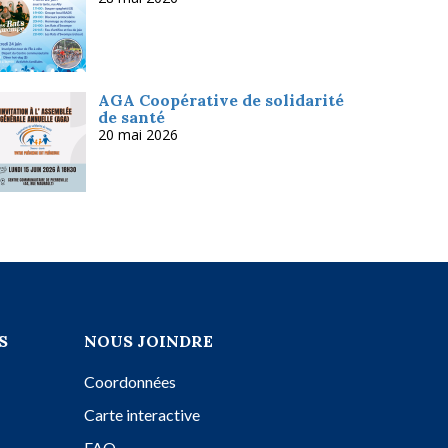
AGA Coopérative de solidarité
de santé
20 mai 2026
S
NOUS JOINDRE
Coordonnées
Carte interactive
FAQ