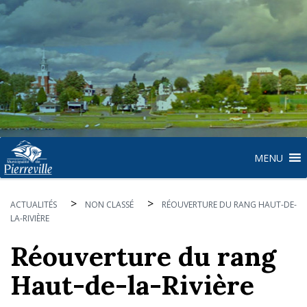
MENU
>
>
ACTUALITÉS
NON CLASSÉ
RÉOUVERTURE DU RANG HAUT-DE-
LA-RIVIÈRE
Réouverture du rang
Haut-de-la-Rivière