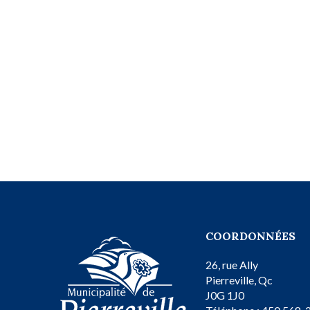
COORDONNÉES
26, rue Ally
Pierreville, Qc
J0G 1J0