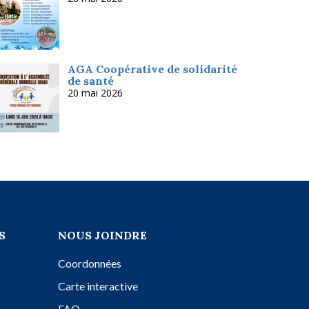
AGA Coopérative de solidarité
de santé
20 mai 2026
S
NOUS JOINDRE
Coordonnées
Carte interactive
FAQ