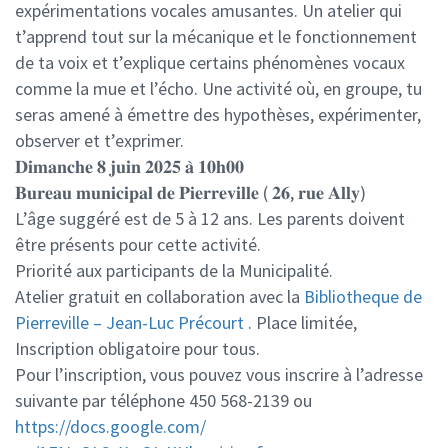
expérimentations vocales amusantes. Un atelier qui
t’apprend tout sur la mécanique et le fonctionnement
de ta voix et t’explique certains phénomènes vocaux
comme la mue et l’écho. Une activité où, en groupe, tu
seras amené à émettre des hypothèses, expérimenter,
observer et t’exprimer.
𝐃𝐢𝐦𝐚𝐧𝐜𝐡𝐞 𝟖 𝐣𝐮𝐢𝐧 𝟐𝟎𝟐𝟓 𝐚̀ 𝟏𝟎𝐡𝟎𝟎
𝐁𝐮𝐫𝐞𝐚𝐮 𝐦𝐮𝐧𝐢𝐜𝐢𝐩𝐚𝐥 𝐝𝐞 𝐏𝐢𝐞𝐫𝐫𝐞𝐯𝐢𝐥𝐥𝐞 ( 𝟐𝟔, 𝐫𝐮𝐞 𝐀𝐥𝐥𝐲)
L’âge suggéré est de 5 à 12 ans. Les parents doivent
être présents pour cette activité.
Priorité aux participants de la Municipalité.
Atelier gratuit en collaboration avec la
Bibliotheque de
Pierreville – Jean-Luc Précourt
. Place limitée,
Inscription obligatoire pour tous.
Pour l’inscription, vous pouvez vous inscrire à l’adresse
suivante par téléphone 450 568-2139 ou
https://docs.google.com/